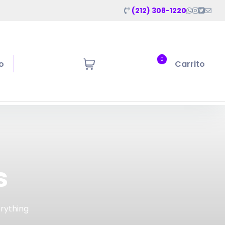
(212) 308-1220
0
o
Carrito
s
erything