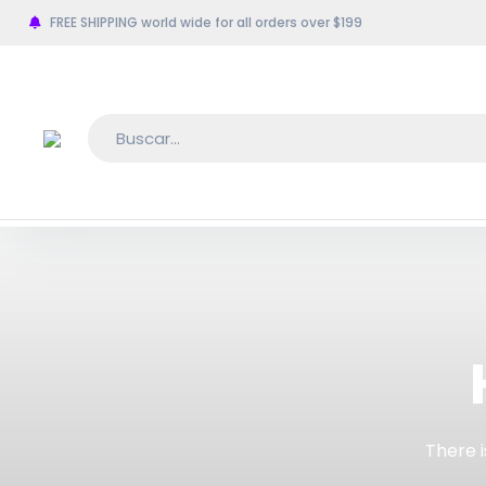
FREE SHIPPING world wide for all orders over $199
There i