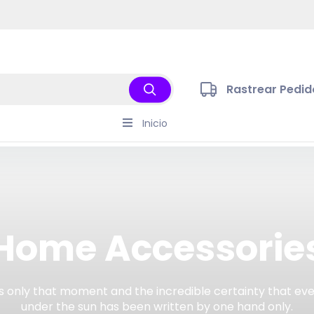
Envio a todo el Pais
Rastrear Pedid
Inicio
Home Accessorie
s only that moment and the incredible certainty that ev
under the sun has been written by one hand only.