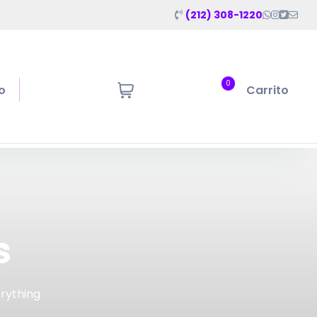
(212) 308-1220
0
o
Carrito
s
erything