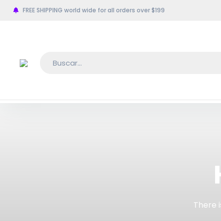
FREE SHIPPING world wide for all orders over $199
There i