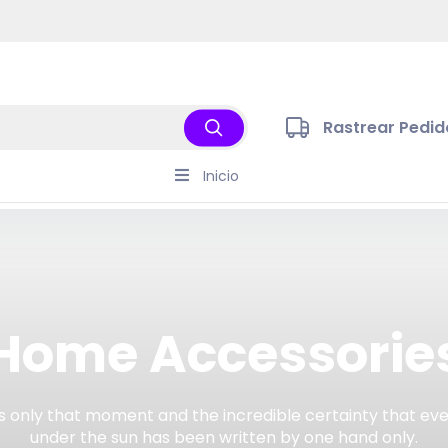
Envio a todo el Pais
Rastrear Pedid
Inicio
Home Accessorie
s only that moment and the incredible certainty that ev
under the sun has been written by one hand only.